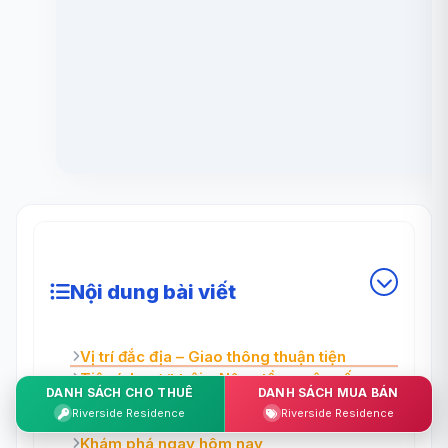
Nội dung bài viết
Vị trí đắc địa – Giao thông thuận tiện
Tiện ích vượt trội – Nâng tầm cuộc sống
DANH SÁCH CHO THUÊ
DANH SÁCH MUA BÁN
Sống ven sông – Phong cách sống đẳng
Riverside Residence
Riverside Residence
cấp
Khám phá ngay hôm nay