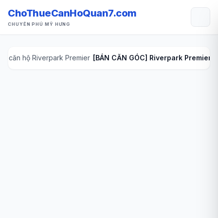
ChoThueCanHoQuan7.com
CHUYÊN PHÚ MỸ HƯNG
án căn hộ Riverpark Premier
[BÁN CĂN GÓC] Riverpark Premier L