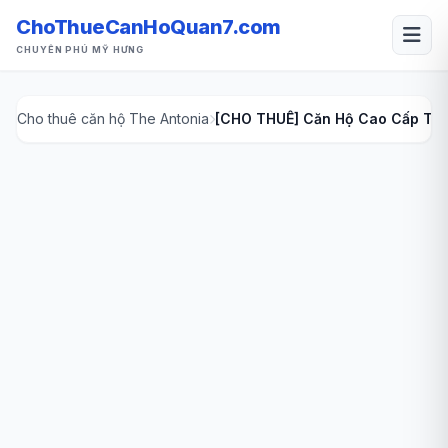
ChoThueCanHoQuan7.com
CHUYÊN PHÚ MỸ HƯNG
hủ
Cho thuê căn hộ The Antonia
[CHO THUÊ] Căn Hộ Cao Cấp The 