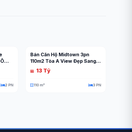
e
Bán Căn Hộ Midtown 3pn
 Ô
110m2 Tòa A View Đẹp Sang
Trọng
13 Tỷ
2 PN
110 m²
3 PN