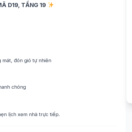
MÃ D19, TẦNG 19
g mát, đón gió tự nhiên
nhanh chóng
ẹn lịch xem nhà trực tiếp.