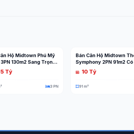
Căn Hộ Midtown Phú Mỹ
Bán Căn Hộ Midtown Th
 3PN 130m2 Sang Trọng
Symphony 2PN 91m2 Có
 Cấp
Đậu Xe Riêng
.5 Tỷ
10 Tỷ
m²
3 PN
91 m²