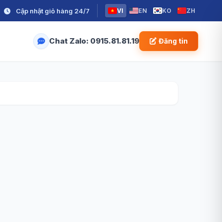
Cập nhật giỏ hàng 24/7
VI
EN
KO
ZH
Chat Zalo: 0915.81.81.19
Đăng tin