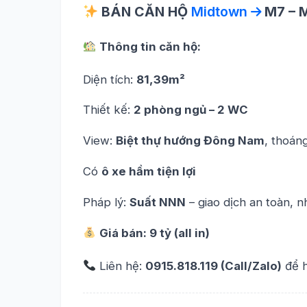
BÁN CĂN HỘ
Midtown
M7 – 
Thông tin căn hộ:
Diện tích:
81,39m²
Thiết kế:
2 phòng ngủ – 2 WC
View:
Biệt thự hướng Đông Nam
, thoán
Có
ô xe hầm tiện lợi
Pháp lý:
Suất NNN
– giao dịch an toàn, 
Giá bán: 9 tỷ (all in)
Liên hệ:
0915.818.119 (Call/Zalo)
để h