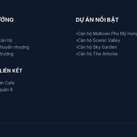
ƯỚNG
DỰ ÁN NỔI BẬT
Căn hộ Midtown Phú Mỹ Hưn
căn hộ
Căn hộ Scenic Valley
chuyển nhượng
Căn hộ Sky Garden
ị trường
Căn hộ The Antonia
 LIÊN KẾT
án Cafe
quận 8