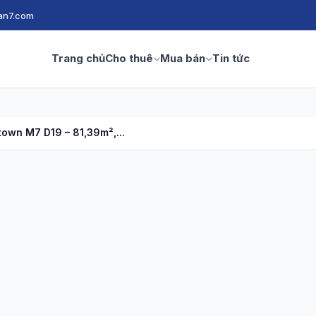
an7.com
Trang chủ
Cho thuê
Mua bán
Tin tức
own M7 D19 – 81,39m²,...