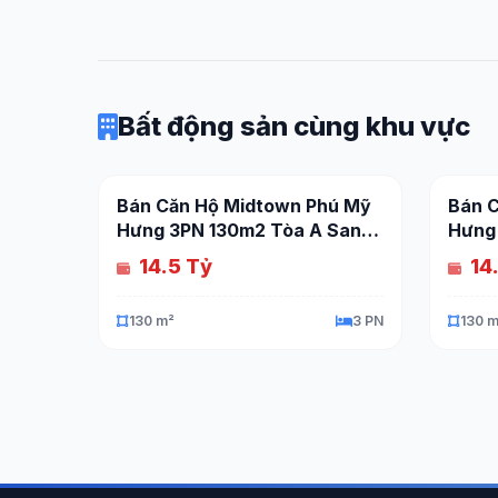
Bất động sản cùng khu vực
Bán Căn Hộ Midtown Phú Mỹ
Bán 
Hưng 3PN 130m2 Tòa A Sang
Hưng
Trọng
Đẳng
14.5 Tỷ
14
130 m²
3 PN
130 