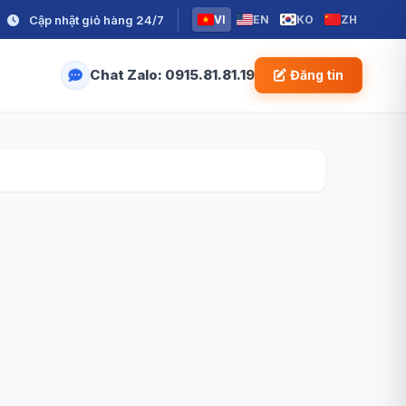
Cập nhật giỏ hàng 24/7
VI
EN
KO
ZH
Chat Zalo: 0915.81.81.19
Đăng tin