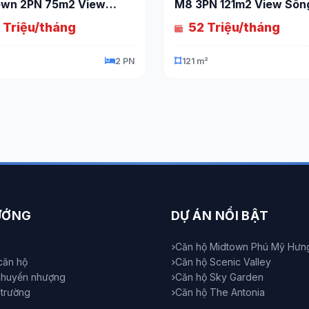
own 2PN 75m2 View
M8 3PN 121m2 View Sôn
 Nam Tuyệt Đẹp
Trực Diện Đẳng Cấp
 Triệu/tháng
52 Triệu/tháng
²
2 PN
121 m²
ƯỚNG
DỰ ÁN NỔI BẬT
Căn hộ Midtown Phú Mỹ Hưn
căn hộ
Căn hộ Scenic Valley
chuyển nhượng
Căn hộ Sky Garden
ị trường
Căn hộ The Antonia