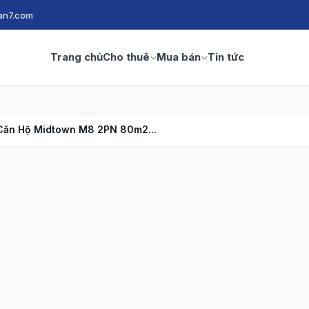
an7.com
Trang chủ
Cho thuê
Mua bán
Tin tức
Căn Hộ Midtown M8 2PN 80m2...