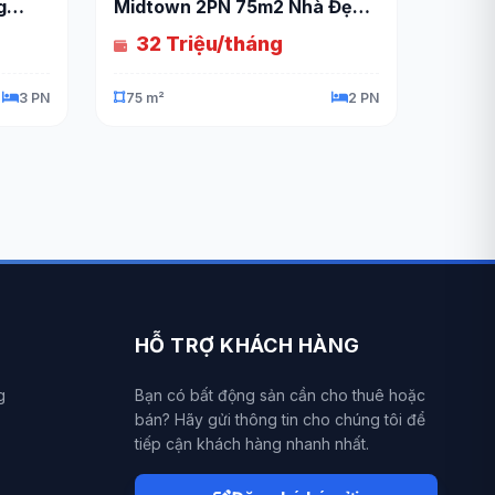
g
Midtown 2PN 75m2 Nhà Đẹp
Full Nội Thất
32 Triệu/tháng
3 PN
75 m²
2 PN
HỖ TRỢ KHÁCH HÀNG
g
Bạn có bất động sản cần cho thuê hoặc
bán? Hãy gửi thông tin cho chúng tôi để
tiếp cận khách hàng nhanh nhất.