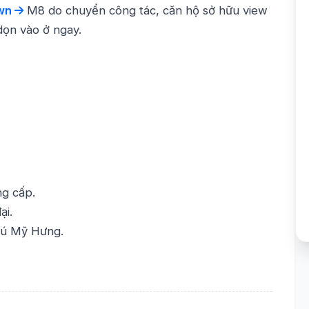
wn
M8 do chuyển công tác, căn hộ sở hữu view
dọn vào ở ngay.
ng cấp.
ại.
Phú Mỹ Hưng.