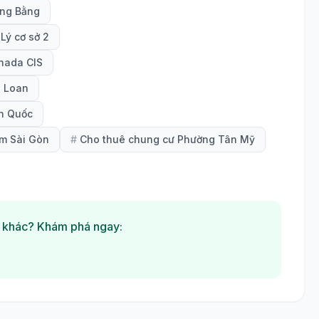
ơng Bằng
Lý cơ sở 2
nada CIS
i Loan
n Quốc
m Sài Gòn
#
Cho thuê chung cư Phường Tân Mỹ
 khác? Khám phá ngay: