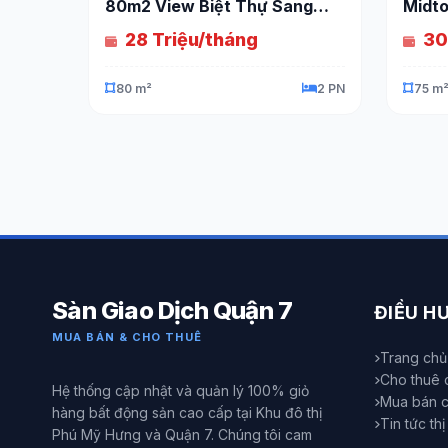
80m2 View Biệt Thự Sang
Midt
Trọng
Đông
28 Triệu/tháng
30
80 m²
2 PN
75 m
Sàn Giao Dịch Quận 7
ĐIỀU H
MUA BÁN & CHO THUÊ
Trang chủ
Cho thuê 
Hệ thống cập nhật và quản lý 100% giỏ
Mua bán 
hàng bất động sản cao cấp tại Khu đô thị
Tin tức th
Phú Mỹ Hưng và Quận 7. Chúng tôi cam